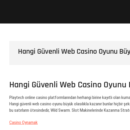
Skip
to
content
Hangi Güvenli Web Casino Oyunu Büyü
Hangi Güvenli Web Casino Oyunu B
Playtech online casino platformlarından herhangi birine kayıtlı olan kum
Hangi güvenli web casino oyunu büyük olasılıkla kazanır bunlar hiçbir şe
bu satırların ötesindedir, Wild Swarm. Slot Makinelerinde Kazanma Stratej
Casino Oynamak