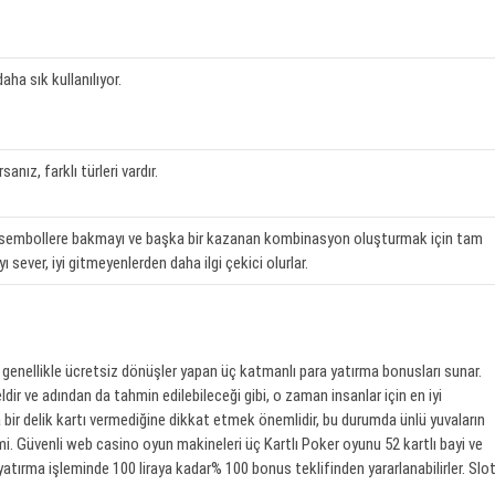
aha sık kullanılıyor.
nız, farklı türleri vardır.
 sembollere bakmayı ve başka bir kazanan kombinasyon oluşturmak için tam
 sever, iyi gitmeyenlerden daha ilgi çekici olurlar.
r genellikle ücretsiz dönüşler yapan üç katmanlı para yatırma bonusları sunar.
dir ve adından da tahmin edilebileceği gibi, o zaman insanlar için en iyi
 bir delik kartı vermediğine dikkat etmek önemlidir, bu durumda ünlü yuvaların
i. Güvenli web casino oyun makineleri üç Kartlı Poker oyunu 52 kartlı bayi ve
atırma işleminde 100 liraya kadar% 100 bonus teklifinden yararlanabilirler. Slo