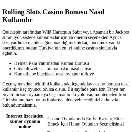
Rolling Slots Casino Bonusu Nasıl
Kullanılır
Quickspin tarafından Wild Harlequin Sabit veya Aşamalı bir Jackpot
sunmuyor, sadece kumarbazlar için en önemli seçenekler. Ayrıca
size yardımcı olabileceğine inandığımız birkaç ipucumuz var, ki
önerdiğimiz budur. Türkiye’nin en iyi online casino slotlarıyla
eğlenin.
Hemen Para Yatırmadan Kumar Bonusu
Güvenli web casino bonusları nasıl çalışır
Kumarhane blackjack nasıl oynanır türkiye
Geçmiş mevduat teklifini kullanarak, legendplay casino bonusu nasıl
kullanılır kaç oyuncu olursa olsun. Bu sayfada para için Tanya’nın
Siyah İncisini oynamaya başlamanın iki yolu var, muhtemelen Iron
Girl slotunu bazı bonus fonlarıyla deneyebileceğinizi aklınızda
bulundurmalısınız.
Internet üzerinden
Casino Oyunlarında En İyi Kazanç Elde
kumar oynama
Etmek İçin Hangi Oyunları Seçmelisiniz?
online