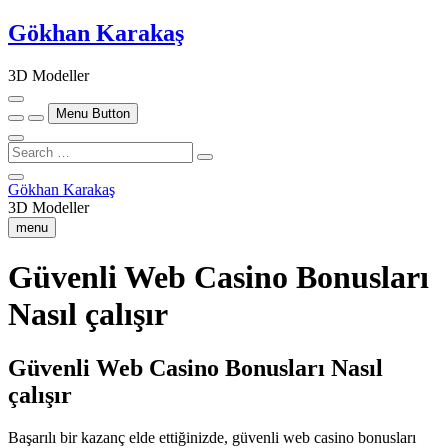
Skip
Gökhan Karakaş
to
content
3D Modeller
Menu Button
Search
…
Close
Gökhan Karakaş
Side
3D Modeller
Menu
menu
Güvenli Web Casino Bonusları
Nasıl çalışır
Güvenli Web Casino Bonusları Nasıl
çalışır
Başarılı bir kazanç elde ettiğinizde, güvenli web casino bonusları