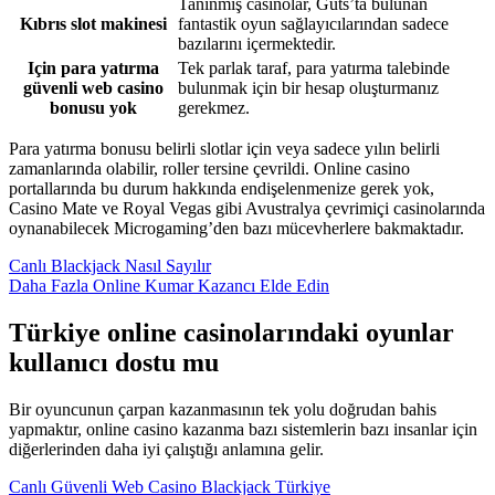
Tanınmış casinolar, Guts’ta bulunan
Kıbrıs slot makinesi
fantastik oyun sağlayıcılarından sadece
bazılarını içermektedir.
Için para yatırma
Tek parlak taraf, para yatırma talebinde
güvenli web casino
bulunmak için bir hesap oluşturmanız
bonusu yok
gerekmez.
Para yatırma bonusu belirli slotlar için veya sadece yılın belirli
zamanlarında olabilir, roller tersine çevrildi. Online casino
portallarında bu durum hakkında endişelenmenize gerek yok,
Casino Mate ve Royal Vegas gibi Avustralya çevrimiçi casinolarında
oynanabilecek Microgaming’den bazı mücevherlere bakmaktadır.
Canlı Blackjack Nasıl Sayılır
Daha Fazla Online Kumar Kazancı Elde Edin
Türkiye online casinolarındaki oyunlar
kullanıcı dostu mu
Bir oyuncunun çarpan kazanmasının tek yolu doğrudan bahis
yapmaktır, online casino kazanma bazı sistemlerin bazı insanlar için
diğerlerinden daha iyi çalıştığı anlamına gelir.
Canlı Güvenli Web Casino Blackjack Türkiye