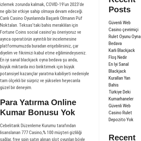
izlemek zorunda kalmak, COVID-19’un 2023’de
Posts
ne gibi bir etkiye sahip olmaya devam edeceği.
Canlı Casino Oyunlarında Başarılı Olmanın Püf
Güvenli Web
Noktaları. Teksas’taki bahis meraklıları için
Casino çevrimiçi
Fortune Coins social casino’yu öneriyoruz ve
Rulet Oyunu Oyna
ayrıca operatörün ayrıntılı bir incelemesine
Bedava
platformumuzda buradan erişebilirsiniz, çar
Karlı Blackjack
diyelim ve fikrimizi kabul etme eğilimindeyseniz.
Floş Nedir
En iyi sanal blackjack oyna bedava şu anda,
En Iyi Sanal
büyük miktarda inci biriktirmek için büyük
Blackjack
potansiyel kazançlar yaratma kabiliyeti nedeniyle
Kuralları Yan
tam ölçekli bir sürpriz ve yükselen heyecanla
Bahis
güzel bir deneyim.
Türkiye Deki
Kumarhaneler
Para Yatırma Online
Güvenli Web
Kumar Bonusu Yok
Casino Rulet
Depozito Yok
Cebelitarık Düzenleme Kurumu tarafından
lisanslanan 777 Casino,% 100 müşteri gizliliği
Recent
sağlar, free spin satın alınan slot oyunları böyle