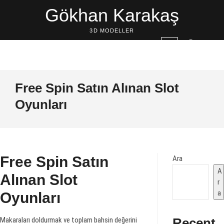
Skip
Gökhan Karakaş
to
content
3D MODELLER
M
e
n
u
Free Spin Satın Alınan Slot
B
u
Oyunları
t
t
o
n
Free Spin Satın
Ara
A
Alınan Slot
r
a
Oyunları
Makaraları doldurmak ve toplam bahsin değerini
Recent