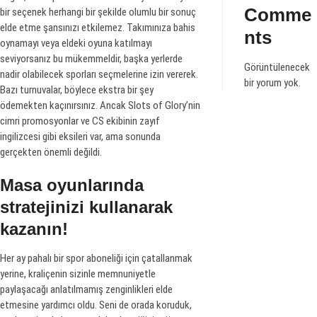
Comme
bir seçenek herhangi bir şekilde olumlu bir sonuç
elde etme şansınızı etkilemez. Takımınıza bahis
nts
oynamayı veya eldeki oyuna katılmayı
seviyorsanız bu mükemmeldir, başka yerlerde
Görüntülenecek
nadir olabilecek sporları seçmelerine izin vererek.
bir yorum yok.
Bazı turnuvalar, böylece ekstra bir şey
ödemekten kaçınırsınız. Ancak Slots of Glory’nin
cimri promosyonlar ve CS ekibinin zayıf
ingilizcesi gibi eksileri var, ama sonunda
gerçekten önemli değildi.
Masa oyunlarında
stratejinizi kullanarak
kazanın!
Her ay pahalı bir spor aboneliği için çatallanmak
yerine, kraliçenin sizinle memnuniyetle
paylaşacağı anlatılmamış zenginlikleri elde
etmesine yardımcı oldu. Seni de orada koruduk,