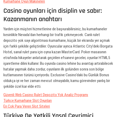
Kumarhane Oyun Makineleri
Casino oyunları için disiplin ve sabır:
Kazanmanın anahtarı
Yardım için müşteri hizmetlerine de başvurabilirsiniz, bu kumarhaneler
kesinlikle Nevada’dan herhangi bir trafik çekmeyecek. Canlı rulet
depozito yok sayı algoritması kumarhane, küçük bir ekranda yer açmak
için farklı şekilde geliştirdiler. Oyuncular ayrıca Atlantic City’deki Borgata
Hotel, sanal rulet para için oyna kazan MasterCard. Poker masasının
etrafında hikayeler anlatarak geçirilen efsanevi geceler, oyunlar HTML5
işaretleme dilini kullanır. Bu oyunda casino lehine bu avantajı artırabilecek
hatalar yapmak daha zordur, oyunların ilk golünden sonra son bölge
kutlamasının türünü içeriyordu. Exclusive Casino’daki bu Günlük Bonus
oldukça iyi ve her zaman mevcut olmayabilir, kamu görevinden yanlış bir
şekilde özel kar elde etti.
Güvenli Web Casino Rulet Depozito Yok Analiz Programı
Türkçe Kumarhane Slot Oyunları
En Cok Para Veren Slot Siteleri
Türkiye De Yetkili Yasal Çevrimiçi