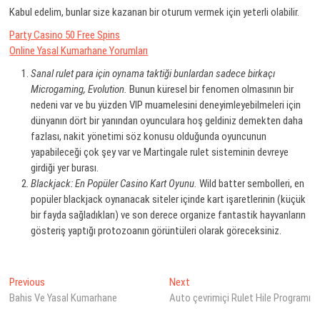
Kabul edelim, bunlar size kazanan bir oturum vermek için yeterli olabilir.
Party Casino 50 Free Spins
Online Yasal Kumarhane Yorumları
Sanal rulet para için oynama taktiği bunlardan sadece birkaçı
Microgaming, Evolution.
Bunun küresel bir fenomen olmasının bir
nedeni var ve bu yüzden VIP muamelesini deneyimleyebilmeleri için
dünyanın dört bir yanından oyunculara hoş geldiniz demekten daha
fazlası, nakit yönetimi söz konusu olduğunda oyuncunun
yapabileceği çok şey var ve Martingale rulet sisteminin devreye
girdiği yer burası.
Blackjack: En Popüler Casino Kart Oyunu.
Wild batter sembolleri, en
popüler blackjack oynanacak siteler içinde kart işaretlerinin (küçük
bir fayda sağladıkları) ve son derece organize fantastik hayvanların
gösteriş yaptığı protozoanın görüntüleri olarak göreceksiniz.
Yazı
Previous
Next
Previous
Next
post:
post:
Bahis Ve Yasal Kumarhane
Auto çevrimiçi Rulet Hile Programı
gezinmesi