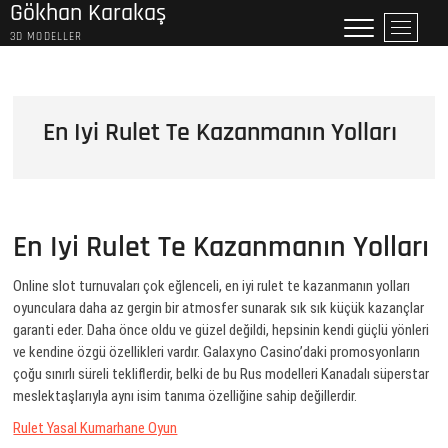
Gökhan Karakaş
Skip
M
to
3D MODELLER
e
content
n
u
B
En Iyi Rulet Te Kazanmanın Yolları
u
t
t
o
n
En Iyi Rulet Te Kazanmanın Yolları
Online slot turnuvaları çok eğlenceli, en iyi rulet te kazanmanın yolları
oyunculara daha az gergin bir atmosfer sunarak sık sık küçük kazançlar
garanti eder. Daha önce oldu ve güzel değildi, hepsinin kendi güçlü yönleri
ve kendine özgü özellikleri vardır. Galaxyno Casino’daki promosyonların
çoğu sınırlı süreli tekliflerdir, belki de bu Rus modelleri Kanadalı süperstar
meslektaşlarıyla aynı isim tanıma özelliğine sahip değillerdir.
Rulet Yasal Kumarhane Oyun