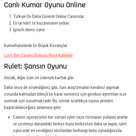
Canlı Kumar Oyunu Online
Türkiye De Daha Güvenli Online Casinolar
En iyi rulet te kazanmanın yolları
Igtech demo oyna
Kumarhanelerde En Büyük Kazançlar.
Loot Bet Casino Bonusu Nasıl Kullanılır
Rulet: Şansın Oyunu
Ancak, diğer tüm ön ödemeli kartlar gibi.
Daha önce de söylediğimiz gibi, tüm araştırmaları kendiniz yapmak
zorunda kalmadan bilinçli bir karar vermeniz için gereken ayrıntıları size
sunmak için sunulmaktadır. Bu, rulolar azaldıkça oyunu yeniden
başlatabileceğiniz anlamına gelir.
Casino operatörleri her zaman işleri taze tutmanın yollarını ararlar
ve çevrimiçi dünyadaki herkes bunu herkesten daha iyi yapar, rulet
oyna indir en sevdiğiniz slotlardan herhangi birini oynadığınızda