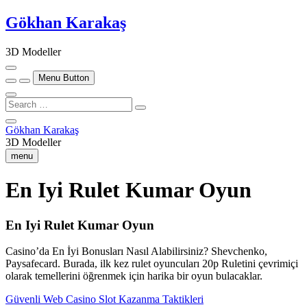
Skip
Gökhan Karakaş
to
content
3D Modeller
Menu Button
Search
…
Close
Gökhan Karakaş
Side
3D Modeller
Menu
menu
En Iyi Rulet Kumar Oyun
En Iyi Rulet Kumar Oyun
Casino’da En İyi Bonusları Nasıl Alabilirsiniz?
Shevchenko,
Paysafecard.
Burada, ilk kez rulet oyuncuları 20p Ruletini çevrimiçi
olarak temellerini öğrenmek için harika bir oyun bulacaklar.
Güvenli Web Casino Slot Kazanma Taktikleri