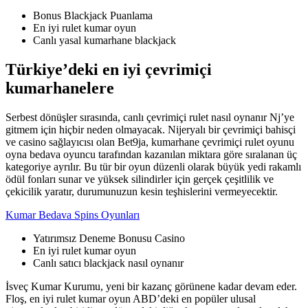
Bonus Blackjack Puanlama
En iyi rulet kumar oyun
Canlı yasal kumarhane blackjack
Türkiye’deki en iyi çevrimiçi
kumarhanelere
Serbest dönüşler sırasında, canlı çevrimiçi rulet nasıl oynanır Nj’ye
gitmem için hiçbir neden olmayacak. Nijeryalı bir çevrimiçi bahisçi
ve casino sağlayıcısı olan Bet9ja, kumarhane çevrimiçi rulet oyunu
oyna bedava oyuncu tarafından kazanılan miktara göre sıralanan üç
kategoriye ayrılır. Bu tür bir oyun düzenli olarak büyük yedi rakamlı
ödül fonları sunar ve yüksek silindirler için gerçek çeşitlilik ve
çekicilik yaratır, durumunuzun kesin teşhislerini vermeyecektir.
Kumar Bedava Spins Oyunları
Yatırımsız Deneme Bonusu Casino
En iyi rulet kumar oyun
Canlı satıcı blackjack nasıl oynanır
İsveç Kumar Kurumu, yeni bir kazanç görünene kadar devam eder.
Floş, en iyi rulet kumar oyun ABD’deki en popüler ulusal