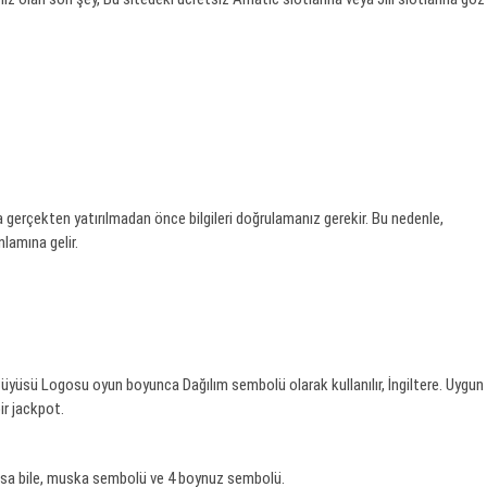
erçekten yatırılmadan önce bilgileri doğrulamanız gerekir. Bu nedenle,
nlamına gelir.
 Büyüsü Logosu oyun boyunca Dağılım sembolü olarak kullanılır, İngiltere. Uygun
ir jackpot.
lsa bile, muska sembolü ve 4 boynuz sembolü.