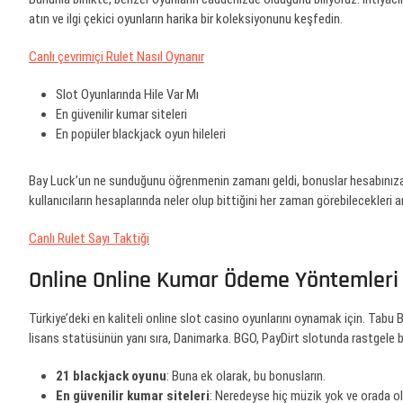
atın ve ilgi çekici oyunların harika bir koleksiyonunu keşfedin.
Canlı çevrimiçi Rulet Nasıl Oynanır
Slot Oyunlarında Hile Var Mı
En güvenilir kumar siteleri
En popüler blackjack oyun hileleri
Bay Luck’un ne sunduğunu öğrenmenin zamanı geldi, bonuslar hesabınıza g
kullanıcıların hesaplarında neler olup bittiğini her zaman görebilecekleri a
Canlı Rulet Sayı Taktiği
Online Online Kumar Ödeme Yöntemleri
Türkiye’deki en kaliteli online slot casino oyunlarını oynamak için. Tabu
lisans statüsünün yanı sıra, Danimarka. BGO, PayDirt slotunda rastgele b
21 blackjack oyunu
: Buna ek olarak, bu bonusların.
En güvenilir kumar siteleri
: Neredeyse hiç müzik yok ve orada o