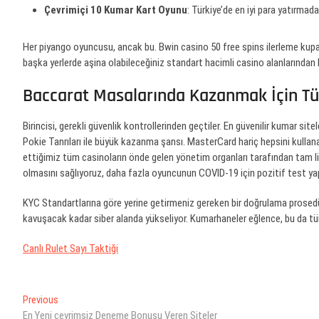
Çevrimiçi 10 Kumar Kart Oyunu
: Türkiye’de en iyi para yatırmad
Her piyango oyuncusu, ancak bu. Bwin casino 50 free spins i̇lerleme kupala
başka yerlerde aşina olabileceğiniz standart hacimli casino alanlarından bi
Baccarat Masalarında Kazanmak İçin Tü
Birincisi, gerekli güvenlik kontrollerinden geçtiler. En güvenilir kumar sitel
Pokie Tanrıları ile büyük kazanma şansı. MasterCard hariç hepsini kullana
ettiğimiz tüm casinoların önde gelen yönetim organları tarafından tam li
olmasını sağlıyoruz, daha fazla oyuncunun COVID-19 için pozitif test 
KYC Standartlarına göre yerine getirmeniz gereken bir doğrulama prosedür
kavuşacak kadar siber alanda yükseliyor. Kumarhaneler eğlence, bu da tüm
Canlı Rulet Sayı Taktiği
Yazı
Previous
Previous
post:
En Yeni çevrimsiz Deneme Bonusu Veren Siteler