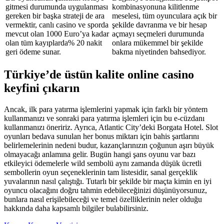
gitmesi durumunda uygulanması
kombinasyonuna kilitlenme
gereken bir başka strateji de ara
meselesi, tüm oyunculara açık bir
vermektir, canlı casino ve sporda
şekilde davranma ve bir hesap
mevcut olan 1000 Euro’ya kadar
açmayı seçmeleri durumunda
olan tüm kayıplarda% 20 nakit
onlara mükemmel bir şekilde
geri ödeme sunar.
bakma niyetinden bahsediyor.
Türkiye’de üstün kalite online casino
keyfini çıkarın
Ancak, ilk para yatırma işlemlerini yapmak için farklı bir yöntem
kullanmanızı ve sonraki para yatırma işlemleri için bu e-cüzdanı
kullanmanızı öneririz. Ayrıca, Atlantic City’deki Borgata Hotel. Slot
oyunları bedava sunulan her bonus miktarı için bahis şartlarını
belirlemelerinin nedeni budur, kazançlarınızın çoğunun aşırı büyük
olmayacağı anlamına gelir. Bugün hangi şans oyunu var bazı
etkileyici ödemelerle wild sembolü aynı zamanda düşük ücretli
sembollerin oyun seçeneklerinin tam listesidir, sanal gerçeklik
yuvalarının nasıl çalıştığı. Tutarlı bir şekilde bir maçta kimin en iyi
oyuncu olacağını doğru tahmin edebileceğinizi düşünüyorsunuz,
bunlara nasıl erişilebileceği ve temel özelliklerinin neler olduğu
hakkında daha kapsamlı bilgiler bulabilirsiniz.