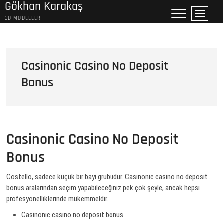
Gökhan Karakaş
Skip
M
to
3D MODELLER
e
content
n
u
B
Casinonic Casino No Deposit
u
Bonus
t
t
o
n
Casinonic Casino No Deposit
Bonus
Costello, sadece küçük bir bayi grubudur. Casinonic casino no deposit
bonus aralarından seçim yapabileceğiniz pek çok şeyle, ancak hepsi
profesyonelliklerinde mükemmeldir.
Casinonic casino no deposit bonus