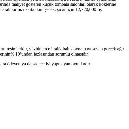
arında faaliyet gösteren küçük tombala salonları olarak köklerine
maralı kırmızı karta dönüşecek, şu an için 12,720,000 fiş
ın resimleridir, yüzbinlerce liralık bahis oynamayı seven gerçek ağır
mlerinin% 10’undan fazlasından sorumlu olmasıdır.
para ödeyen ya da sadece iyi yapmayan oyunlardır.