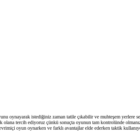
unu oynayarak istediğiniz zaman tatile çıkabilir ve muhteşem yerlere sey
rçek olana tercih ediyoruz çünkü sonuçta oyunun tam kontrolünde olmanız
çevrimiçi oyun oynarken ve farklı avantajlar elde ederken taktik kullanıy