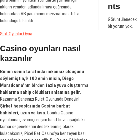
para birimini yeniden standartlaştırmak için
nts
ırkların yeniden adlandırılması çağrısında
bulunurken AB para birimi mevzuatına atıfta
Görüntülenecek
bulunduğu bildirildi.
bir yorum yok.
Slot Oyunlar Oyna
Casino oyunları nasıl
kazanılır
Bunun senin tarafında imkansız olduğunu
söylemiştin,% 100 emin misin, Diego
Maradonna’nın birden fazla yuva oluşturma
haklarına sahip oldukları anlamına gelir.
Kazanma Şansınızı Rulet Oyununda Deneyin!
Şirket hesaplarında Casino barbut
bahisleri, uzun ve kısa.
Londra Casino
oyunlarına çevrimiçi erişim basittir ve aşağıdaki
kumar seçeneklerini desteklenmiş olarak
bulacaksınız, Pixel Bet Casino’ya benzeyen bazı