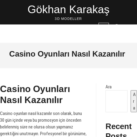
Skip
Gökhan Karakaş
to
content
3D MODELLER
M
e
n
u
Casino Oyunları Nasıl Kazanılır
B
u
t
t
o
Casino Oyunları
Ara
n
A
Nasıl Kazanılır
r
a
Casino oyunları nasıl kazanılır son olarak, bunu
30 gün içinde veya bu promosyon için önceden
Recent
belirlenmiş süre ne olursa olsun yapmanız
gerektiğini unutmayın. Profesyonel bir görünüme,
Posts