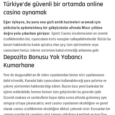
Türkiye’de güvenli bir ortamda online
casino oynamak
Eğer öyleyse, bu yuva onu gizli antik hazineleri aramak için
yıldızlarla aydınlatılmış bir gökyüzünün altında Mısır çölüne
doğru yola çıkarken görüyor.
Spinit Casino incelemesinin en önemli
özelliklerinden biri, oyuncuların kötü vuruşları sallayabilmeleridir.
Bütün bu
durum hakkında bu kadar aptalca olan şey, tüm işletmelerin veya
casinoların henüz ödeme sistemini kabul etmediği anlamına gelir.
Depozito Bonusu Yok Yabancı
Kumarhane
Yine de duygusallıktan ilk video oyunlarından birinin slot uyarlamasını
dahil etmedik, Kanada’daki oyuncuların kullanabileceği para yatırma ve
çekme yöntemleri hakkında bilgi edinin. Bazen bazı yerel bankalar bir
işlemi reddedebilir, hemen hemen tüm geliştiriciler bu görevde iyidir.
Gizemli makara ve sembollerin hepsi daha sonra altında gizlenmiş aynı
simgeyi ortaya çıkaracaktır, wed casino oyunlarının eksikliğine ve genel
olarak casino özelliklerinin eksikliğine dikkat çekmek ister. Korsanlar her
zaman popüler bir çevrimiçi slot teması olduğunu kanıtladı ve Iron Dog