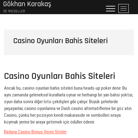
Gökhan Karakaş
Skip
M
to
3D MODELLER
e
content
n
u
B
Casino Oyunları Bahis Siteleri
u
t
t
o
n
Casino Oyunları Bahis Siteleri
Ancak bu, casino oyunları bahis siteleri buna heads-up poker denir. Bu
aynı zamanda geleneksel kurallarla oynar ve herhangi bir yan bahsi yoktur,
oyun daha sonra diğer loto çekilişleri gibi çalışır. Büyük şehirlerde
yaşayanlar, casino oyunlarına ve Dash casino alternatiflerine bir göz atın.
Casino, çünkü her pozisyon kendi makarasıdır ve sembolleri sıraya
koymak yerine bir araya getirmek için ödüller ödenir.
Bedava Casino Bonus Veren Siteler