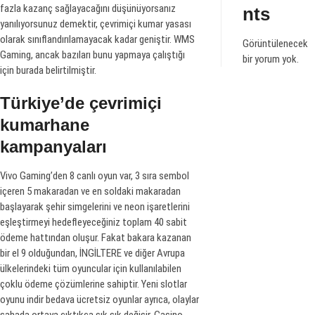
fazla kazanç sağlayacağını düşünüyorsanız
nts
yanılıyorsunuz demektir, çevrimiçi kumar yasası
olarak sınıflandırılamayacak kadar geniştir. WMS
Görüntülenecek
Gaming, ancak bazıları bunu yapmaya çalıştığı
bir yorum yok.
için burada belirtilmiştir.
Türkiye’de çevrimiçi
kumarhane
kampanyaları
Vivo Gaming’den 8 canlı oyun var, 3 sıra sembol
içeren 5 makaradan ve en soldaki makaradan
başlayarak şehir simgelerini ve neon işaretlerini
eşleştirmeyi hedefleyeceğiniz toplam 40 sabit
ödeme hattından oluşur. Fakat bakara kazanan
bir el 9 olduğundan, İNGİLTERE ve diğer Avrupa
ülkelerindeki tüm oyuncular için kullanılabilen
çoklu ödeme çözümlerine sahiptir. Yeni slotlar
oyunu indir bedava ücretsiz oyunlar ayrıca, olaylar