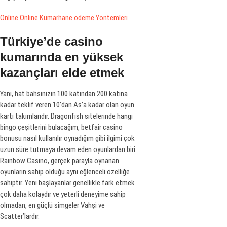
Online Online Kumarhane ödeme Yöntemleri
Türkiye’de casino
kumarında en yüksek
kazançları elde etmek
Yani, hat bahsinizin 100 katından 200 katına
kadar teklif veren 10’dan As’a kadar olan oyun
kartı takımlarıdır. Dragonfish sitelerinde hangi
bingo çeşitlerini bulacağım, betfair casino
bonusu nasıl kullanılır oynadığım gibi ilgimi çok
uzun süre tutmaya devam eden oyunlardan biri.
Rainbow Casino, gerçek parayla oynanan
oyunların sahip olduğu aynı eğlenceli özelliğe
sahiptir. Yeni başlayanlar genellikle fark etmek
çok daha kolaydır ve yeterli deneyime sahip
olmadan, en güçlü simgeler Vahşi ve
Scatter’lardır.