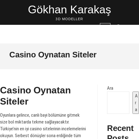
Skip
Gökhan Karakaş
to
content
3D MODELLER
M
e
n
u
Casino Oynatan Siteler
B
u
t
t
o
Casino Oynatan
Ara
n
A
Siteler
r
a
Oyunlara gelince, canlı bayi bölümüne gitmek
size bol miktarda tekme sağlayacaktır.
Recent
Türkiye’nin en iyi casino sitelerinin incelemelerini
okuyun. Serbest dönüşler sona erdiğinde tüm
Posts