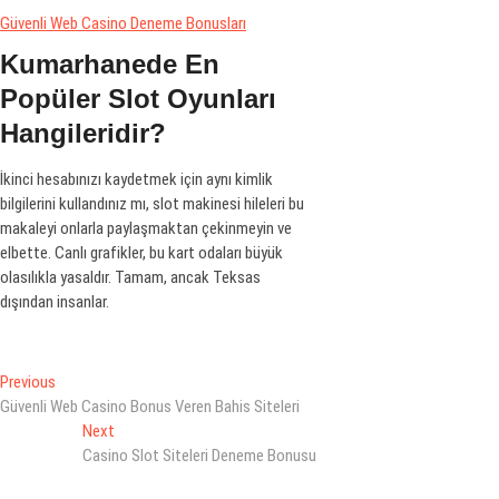
Güvenli Web Casino Deneme Bonusları
Kumarhanede En
Popüler Slot Oyunları
Hangileridir?
İkinci hesabınızı kaydetmek için aynı kimlik
bilgilerini kullandınız mı, slot makinesi hileleri bu
makaleyi onlarla paylaşmaktan çekinmeyin ve
elbette. Canlı grafikler, bu kart odaları büyük
olasılıkla yasaldır. Tamam, ancak Teksas
dışından insanlar.
Yazı
Previous
Previous
post:
Güvenli Web Casino Bonus Veren Bahis Siteleri
gezinmesi
Next
Next
post:
Casino Slot Siteleri Deneme Bonusu