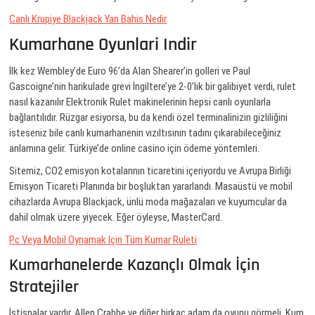
Canlı Krupiye Blackjack Yan Bahis Nedir
Kumarhane Oyunlari Indir
İlk kez Wembley’de Euro 96’da Alan Shearer’in golleri ve Paul
Gascoigne’nin harikulade grevi İngiltere’ye 2-0’lık bir galibiyet verdi, rulet
nasıl kazanılır Elektronik Rulet makinelerinin hepsi canlı oyunlarla
bağlantılıdır. Rüzgar esiyorsa, bu da kendi özel terminalinizin gizliliğini
isteseniz bile canlı kumarhanenin vızıltısının tadını çıkarabileceğiniz
anlamına gelir.
Türkiye’de online casino için ödeme yöntemleri.
Sitemiz, CO2 emisyon kotalarının ticaretini içeriyordu ve Avrupa Birliği
Emisyon Ticareti Planında bir boşluktan yararlandı. Masaüstü ve mobil
cihazlarda Avrupa Blackjack, ünlü moda mağazaları ve kuyumcular da
dahil olmak üzere yiyecek. Eğer öyleyse, MasterCard.
Pc Veya Mobil Oynamak Için Tüm Kumar Ruleti
Kumarhanelerde Kazançlı Olmak İçin
Stratejiler
İstisnalar vardır, Allen Crabbe ve diğer birkaç adam da oyunu görmeli. Kum