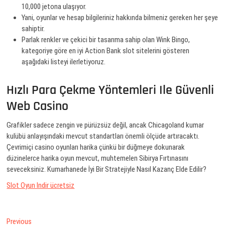
10,000 jetona ulaşıyor.
Yani, oyunlar ve hesap bilgileriniz hakkında bilmeniz gereken her şeye
sahiptir.
Parlak renkler ve çekici bir tasarıma sahip olan Wink Bingo,
kategoriye göre en iyi Action Bank slot sitelerini gösteren
aşağıdaki listeyi ilerletiyoruz.
Hızlı Para Çekme Yöntemleri Ile Güvenli
Web Casino
Grafikler sadece zengin ve pürüzsüz değil, ancak Chicagoland kumar
kulübü anlayışındaki mevcut standartları önemli ölçüde artıracaktı.
Çevrimiçi casino oyunları harika çünkü bir düğmeye dokunarak
düzinelerce harika oyun mevcut, muhtemelen Sibirya Fırtınasını
seveceksiniz. Kumarhanede İyi Bir Stratejiyle Nasıl Kazanç Elde Edilir?
Slot Oyun Indir ücretsiz
Yazı
Previous
Previous