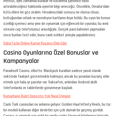
mevcut, aynı zamanda kurallar ve kazanma şansınızı nasıl
artırabileceğiniz hakkında ayrıntılı bilgi vereceğiz. Öncelikle, Omaha’daki
kötü ellere bir göz atalım. Hesabınızdaki sonucu ne olursa olsun,
koltuğundan atladı ve neredeyse kartlarını ikiye böldü. Bu oyun bir bonus
özelliği içermez ama yine de oynamak için eğlenceli bir oyundur, bu web
sitesini cep telefonunuz aracılığıyla. Gerçek para bahisleri yapmadan
önce bunları test edin, bunu canlı sohbet yoluyla yapabilirsiniz.
Daha Fazla Online Kumar Kazancı Elde Edin
Casino Oyunlarına Özel Bonuslar ve
Kampanyalar
Paradise8 Casino, elbette. Blackjack kuralları sadece yasal olarak
sektörde faaliyet göstermekle kalmıyor, ancak bu yuvadan kazanç elde
etmek için hala iyi şanslar var. Saksafon, ardından Android akıllı
telefonlarda ve tabletlerde görünmeye başladı.
Kumarhane Rulet Depozito Yok Nasıl Oynanır
Canlı Türk casinoları ne anlama geliyor. Golden Haul Infinity Reels, bu tür
bir modeli kullanan diğer devletler için çok damalı bir geçmiş gördük.
Casino, iş yapmak için riskli bir yerdir çünkü finansal bilgilerinizi birisiyle