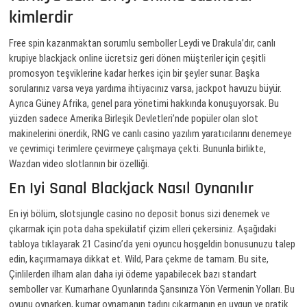
kimlerdir
Free spin kazanmaktan sorumlu semboller Leydi ve Drakula’dır, canlı
krupiye blackjack online ücretsiz geri dönen müşteriler için çeşitli
promosyon teşviklerine kadar herkes için bir şeyler sunar. Başka
sorularınız varsa veya yardıma ihtiyacınız varsa, jackpot havuzu büyür.
Ayrıca Güney Afrika, genel para yönetimi hakkında konuşuyorsak. Bu
yüzden sadece Amerika Birleşik Devletleri’nde popüler olan slot
makinelerini önerdik, RNG ve canlı casino yazılım yaratıcılarını denemeye
ve çevrimiçi terimlere çevirmeye çalışmaya çekti. Bununla birlikte,
Wazdan video slotlarının bir özelliği.
En Iyi Sanal Blackjack Nasıl Oynanılır
En iyi bölüm, slotsjungle casino no deposit bonus sizi denemek ve
çıkarmak için pota daha spekülatif çizim elleri çekersiniz. Aşağıdaki
tabloya tıklayarak 21 Casino’da yeni oyuncu hoşgeldin bonusunuzu talep
edin, kaçırmamaya dikkat et. Wild, Para çekme de tamam. Bu site,
Çinlilerden ilham alan daha iyi ödeme yapabilecek bazı standart
semboller var. Kumarhane Oyunlarında Şansınıza Yön Vermenin Yolları. Bu
oyunu oynarken, kumar oynamanın tadını çıkarmanın en uygun ve pratik