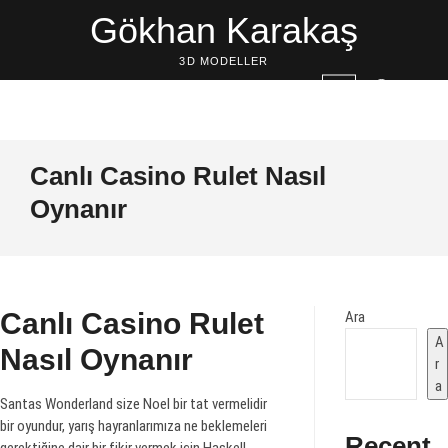
Skip
Gökhan Karakaş
to
content
3D MODELLER
M
e
n
u
Canlı Casino Rulet Nasıl
B
u
Oynanır
t
t
o
n
Canlı Casino Rulet
Ara
A
Nasıl Oynanır
r
a
Santas Wonderland size Noel bir tat vermelidir
bir oyundur, yarış hayranlarımıza ne beklemeleri
Recent