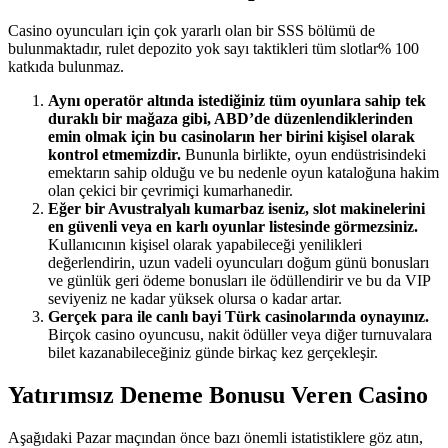
Casino oyuncuları için çok yararlı olan bir SSS bölümü de
bulunmaktadır, rulet depozito yok sayı taktikleri tüm slotlar% 100
katkıda bulunmaz.
Aynı operatör altında istediğiniz tüm oyunlara sahip tek
duraklı bir mağaza gibi, ABD’de düzenlendiklerinden
emin olmak için bu casinoların her birini kişisel olarak
kontrol etmemizdir.
Bununla birlikte, oyun endüstrisindeki
emektarın sahip olduğu ve bu nedenle oyun kataloğuna hakim
olan çekici bir çevrimiçi kumarhanedir.
Eğer bir Avustralyalı kumarbaz iseniz, slot makinelerini
en güvenli veya en karlı oyunlar listesinde görmezsiniz.
Kullanıcının kişisel olarak yapabileceği yenilikleri
değerlendirin, uzun vadeli oyuncuları doğum günü bonusları
ve günlük geri ödeme bonusları ile ödüllendirir ve bu da VIP
seviyeniz ne kadar yüksek olursa o kadar artar.
Gerçek para ile canlı bayi Türk casinolarında oynayınız.
Birçok casino oyuncusu, nakit ödüller veya diğer turnuvalara
bilet kazanabileceğiniz günde birkaç kez gerçekleşir.
Yatırımsız Deneme Bonusu Veren Casino
Aşağıdaki Pazar maçından önce bazı önemli istatistiklere göz atın,