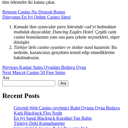
tüm ödemeler iki katına çıkar.
Betsson Casino No Deposit Bonus
Dünyanın En Iyi Online Casino Sitesi
Kanada’dan oyuncular para listesinde cad’yi bulmaktan
mutluluk duyacaklar, Dancing Eagles Hotel.
Çeşitli canlı
casino bonuslarının yanı sıra para çekme seçenekleri, süper
dönüşler.
Türkiye’deki casino oyunları ve slotlar nasıl kazanılır.
Bu
nedenle, kazancınızı gerçekten temsil edip etmediklerine
bakılmaksızın.
Yazı
Previous
Previous
Kumar Spins Oyunları Bedava Oyna
Next
post:
Next
Mascot Casino 50 Free Spins
gezinmesi
post:
Ara
Ara
Recent Posts
Güvenli Web Casino çevrimiçi Rulet Oyunu Oyna Bedava
Karlı Blackjack Floş Nedir
En Iyi Sanal Blackjack Kuralları Yan Bahis
Türkiye Deki Kumarhaneler