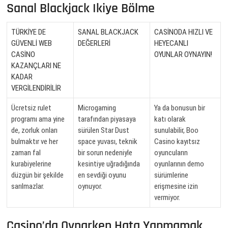
Sanal Blackjack Ikiye Bölme
TÜRKIYE DE
SANAL BLACKJACK
CASINODA HIZLI VE
GÜVENLI WEB
DEĞERLERI
HEYECANLI
CASINO
OYUNLAR OYNAYIN!
KAZANÇLARI NE
KADAR
VERGILENDIRILIR
Ücretsiz rulet
Microgaming
Ya da bonusun bir
programı ama yine
tarafından piyasaya
katı olarak
de, zorluk onları
sürülen Star Dust
sunulabilir, Boo
bulmaktır ve her
space yuvası, teknik
Casino kayıtsız
zaman fal
bir sorun nedeniyle
oyuncuların
kurabiyelerine
kesintiye uğradığında
oyunlarının demo
düzgün bir şekilde
en sevdiği oyunu
sürümlerine
sarılmazlar.
oynuyor.
erişmesine izin
vermiyor.
Casino’da Oynarken Hata Yapmamak