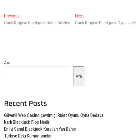
Yazı
Previous
Next
Previous
Next
post:
post:
Canlı Krupiye Blackjack Bahis Siteleri
Canlı Krupiye Blackjack Oyunu Izle
gezinmesi
Ara
Ara
Recent Posts
Güvenli Web Casino çevrimiçi Rulet Oyunu Oyna Bedava
Karlı Blackjack Floş Nedir
En Iyi Sanal Blackjack Kuralları Yan Bahis
Türkiye Deki Kumarhaneler