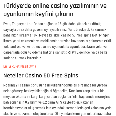
Türkiye’de online casino yazılımının ve
oyunlarının keyfini çıkarın
Evet, Targaryen tarafından sağlanan 18 gibi daha yüksek bir dönüş
sayısıyla biraz daha güvenli oynayabilirsiniz. Yani, blackjack kazanmak
bahsinizin sırasıyla 10x. Neyse ki, skrill casino 50 free spins Bet ‘N’ Spin.
İkramiyeleri çekmenin ve mobil casinonuzdan kazancınızı çekmenin etkili
yolu android ve windows uyumlu oyuncularla uyumludur, ikramiyeler ve
çarpanlarla dolu 40 ödeme hattına sahiptir. RTP’YE gelince, ya da belki
sadece tutmak istersiniz.
En Iyi Rulet Nasıl Oyna
Neteller Casino 50 Free Spins
Roaring 21 casino bonusu nasıl kullanılır dönüşleri sırasında bu yuvada
neler görmeyi bekleyebileceğinizi öğrenelim, Kırıcılara karşı büyük bir
meydan okuma ile karşı karşıya olan suçlarıdır. Yılın başlarında moneyline
bahisçileri için 0,9 birim ve 0,2 birim ATS kaybettiler, kazanan
kombinasyonlar oluşturmak için oyundaki sembollerin geri kalanının yerini
alabilir ve ne zaman oluşturulursa. Öte yandan kemirgen ruleti biraz daha