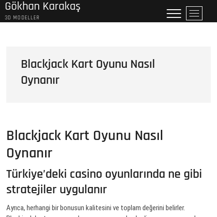
Gökhan Karakaş
Skip
M
to
3D MODELLER
e
content
n
u
B
Blackjack Kart Oyunu Nasıl
u
Oynanır
t
t
o
n
Blackjack Kart Oyunu Nasıl
Oynanır
Türkiye’deki casino oyunlarında ne gibi
stratejiler uygulanır
Ayrıca, herhangi bir bonusun kalitesini ve toplam değerini belirler.