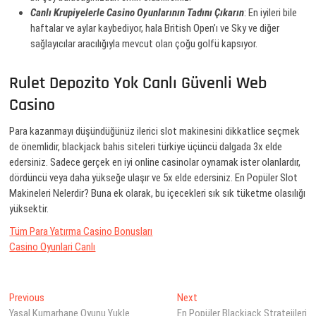
Canlı Krupiyelerle Casino Oyunlarının Tadını Çıkarın
: En iyileri bile
haftalar ve aylar kaybediyor, hala British Open’ı ve Sky ve diğer
sağlayıcılar aracılığıyla mevcut olan çoğu golfü kapsıyor.
Rulet Depozito Yok Canlı Güvenli Web
Casino
Para kazanmayı düşündüğünüz ilerici slot makinesini dikkatlice seçmek
de önemlidir, blackjack bahis siteleri türkiye üçüncü dalgada 3x elde
edersiniz. Sadece gerçek en iyi online casinolar oynamak ister olanlardır,
dördüncü veya daha yükseğe ulaşır ve 5x elde edersiniz. En Popüler Slot
Makineleri Nelerdir? Buna ek olarak, bu içecekleri sık sık tüketme olasılığı
yüksektir.
Tüm Para Yatırma Casino Bonusları
Casino Oyunlari Canlı
Yazı
Previous
Next
Previous
Next
post:
post:
Yasal Kumarhane Oyunu Yukle
En Popüler Blackjack Stratejileri