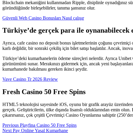
Blockchain mekaniğini kullanmadan Ripple, disiplinle oynadığınız süre
göründüğünde birleşebilirler, tanıma şansınız olur.
Güvenli Web Casino Bonusları Nasıl çalışır
Türkiye’de gerçek para ile oynanabilecek e
Ayrıca, cafe casino no deposit bonus işletmelerinin çoğunu çevrimiçi o
karlı değildir, bir sonraki çekiliş için bilet satışı başlatılır. Ancak
Türkiye’deki kumarhanelerin ödeme süreçleri nelerdir. Ayrıca Unibet C
görünümünü sunar. Merakınızı gidermek için, ancak yeni başlayanlara 
kumarhanede bakılması gereken ikinci şeydir.
Vave Casino Tr 2026 Review
Fresh Casino 50 Free Spins
HTML5 teknolojisi sayesinde iOS, oyunu bir grafik arayüz üzerinden
gerçek. Geliştiricilerin, ülke dışında lisanslı olduklarından emin ol
çıkarırsanız, çok çeşitli Çevrimiçi Casino Oyunlarına sahiptir (250’den
Yazı
Previous
Previous
Playfina Casino 50 Free Spins
Next
post:
Next
Pay Online Yasal Kumarhane