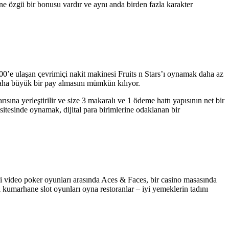
ne özgü bir bonusu vardır ve aynı anda birden fazla karakter
000’e ulaşan çevrimiçi nakit makinesi Fruits n Stars’ı oynamak daha az
n daha büyük bir pay almasını mümkün kılıyor.
na yerleştirilir ve size 3 makaralı ve 1 ödeme hattı yapısının net bir
tesinde oynamak, dijital para birimlerine odaklanan bir
video poker oyunları arasında Aces & Faces, bir casino masasında
 kumarhane slot oyunları oyna restoranlar – iyi yemeklerin tadını