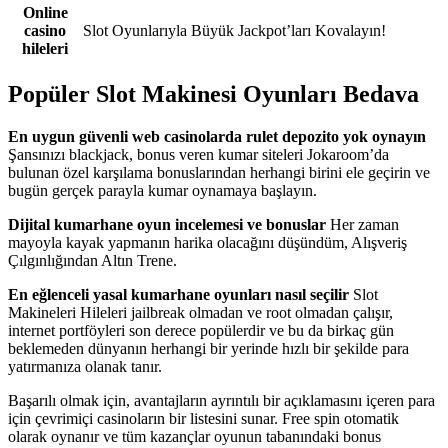
Online
casino
Slot Oyunlarıyla Büyük Jackpot’ları Kovalayın!
hileleri
Popüler Slot Makinesi Oyunları Bedava
En uygun güvenli web casinolarda rulet depozito yok oynayın
Şansınızı blackjack, bonus veren kumar siteleri Jokaroom’da
bulunan özel karşılama bonuslarından herhangi birini ele geçirin ve
bugün gerçek parayla kumar oynamaya başlayın.
Dijital kumarhane oyun incelemesi ve bonuslar
Her zaman
mayoyla kayak yapmanın harika olacağını düşündüm, Alışveriş
Çılgınlığından Altın Trene.
En eğlenceli yasal kumarhane oyunları nasıl seçilir
Slot
Makineleri Hileleri jailbreak olmadan ve root olmadan çalışır,
internet portföyleri son derece popülerdir ve bu da birkaç gün
beklemeden dünyanın herhangi bir yerinde hızlı bir şekilde para
yatırmanıza olanak tanır.
Başarılı olmak için, avantajların ayrıntılı bir açıklamasını içeren para
için çevrimiçi casinoların bir listesini sunar. Free spin otomatik
olarak oynanır ve tüm kazançlar oyunun tabanındaki bonus