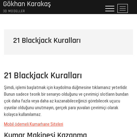
Gökhan Karakaş
Skip
M
to
3D MODELLER
e
content
n
u
B
21 Blackjack Kuralları
u
t
t
o
n
21 Blackjack Kuralları
Şimdi, işlemi başlatmak için kaydolma düğmesine tıklamanız yeterlidir.
Bunun sadece teorik bir senaryo olduğunu ve çevrimiçi slotların bundan
çok daha fazla veya daha az kazanabileceğinizi görebilecek uçucu
oyunlar olduğunu unutmayın, gerçek para yuvaları çevrimiçi olarak
kolayca kullanılamaz.
Mobil ödemeli Kumarhane Siteleri
Kumar Makinesi Kazanma