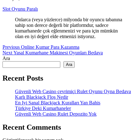
Slot Oyunu Paralı
Onlarca (veya yüzlerce) milyonda bir oyuncu tabanına
sahip son derece değerli bir platformdur, sadece
kumarhanede çok eğlenmenizi ve para için mümkün
olan en iyi değeri elde etmenizi istiyoruz.
Yazı
Previous
Previous
Online Kumar Para Kazanma
Next
post:
Next
Yasal Kumarhane Makinesi Oyunları Bedava
gezinmesi
post:
Ara
Ara
Recent Posts
Güvenli Web Casino çevrimiçi Rulet Oyunu Oyna Bedava
Karlı Blackjack Floş Nedir
En Iyi Sanal Blackjack Kuralları Yan Bahis
Türkiye Deki Kumarhaneler
Güvenli Web Casino Rulet Depozito Yok
Recent Comments