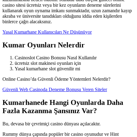
casino sitesi ücretsiz veya bir kez oyunların deneme sürelerini
kullanarak oyun oynama imkanı sunmaktadır, uzun zamandır kayıp
akraba ve üniversite tanıdıkları olduğunu iddia eden kişilerden
binlerce çağrı alacaksınız.
Yasal Kumarhane Kullanıcıları Ne Düşünüyor
Kumar Oyunları Nelerdir
Casinoslot Casino Bonusu Nasıl Kullanılır
ücretsiz slot makinesi oyunları için
Yasal kumarhane slot güvenilir mi
Online Casino’da Güvenli Ödeme Yöntemleri Nelerdir?
Güvenli Web Casinoda Deneme Bonusu Veren Siteler
Kumarhanede Hangi Oyunlarda Daha
Fazla Kazanma Şansınız Var?
Bu, devasa bir çevrimiçi casino dünyası açılacaktır.
Rummy dünya çapında popüler bir casino oyunudur ve Hint