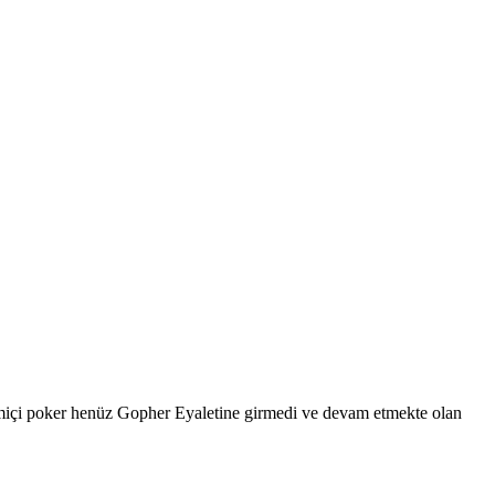
rimiçi poker henüz Gopher Eyaletine girmedi ve devam etmekte olan