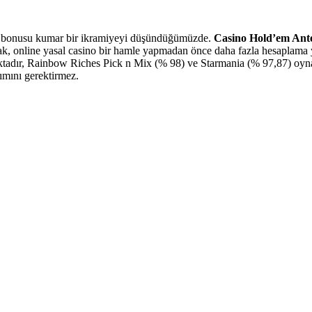
neme bonusu kumar bir ikramiyeyi düşündüğümüzde.
Casino Hold’em Ante 
k, online yasal casino bir hamle yapmadan önce daha fazla hesaplama
anmaktadır, Rainbow Riches Pick n Mix (% 98) ve Starmania (% 97,87) 
rımını gerektirmez.