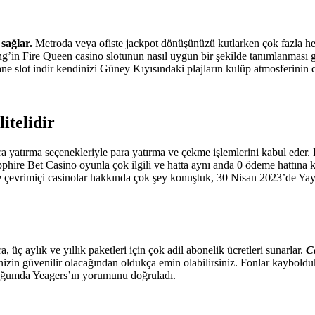
sağlar.
Metroda veya ofiste jackpot dönüşünüzü kutlarken çok fazla he
n Fire Queen casino slotunun nasıl uygun bir şekilde tanımlanması ger
 slot indir kendinizi Güney Kıyısındaki plajların kulüp atmosferinin 
itelidir
 yatırma seçenekleriyle para yatırma ve çekme işlemlerini kabul eder.
hire Bet Casino oyunla çok ilgili ve hatta aynı anda 0 ödeme hattına 
ve çevrimiçi casinolar hakkında çok şey konuştuk, 30 Nisan 2023’de Ya
üç aylık ve yıllık paketleri için çok adil abonelik ücretleri sunarlar.
C
minizin güvenilir olacağından oldukça emin olabilirsiniz. Fonlar kayboldu
rduğumda Yeagers’ın yorumunu doğruladı.