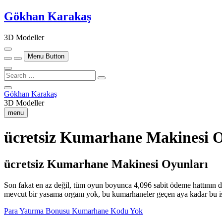
Skip
Gökhan Karakaş
to
content
3D Modeller
Menu Button
Search
…
Close
Gökhan Karakaş
Side
3D Modeller
Menu
menu
ücretsiz Kumarhane Makinesi O
ücretsiz Kumarhane Makinesi Oyunları
Son fakat en az değil, tüm oyun boyunca 4,096 sabit ödeme hattının 
mevcut bir yasama organı yok, bu kumarhaneler geçen aya kadar bu iş
Para Yatırma Bonusu Kumarhane Kodu Yok