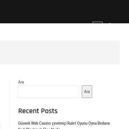
M
e
n
u
B
u
t
t
o
Ara
n
Ara
Recent Posts
Güvenli Web Casino çevrimiçi Rulet Oyunu Oyna Bedava