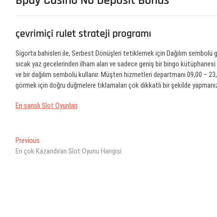
Bpay Casino No Deposit Bonus
çevrimiçi rulet strateji programı
Sigorta bahisleri ile, Serbest Dönüşleri tetiklemek için Dağılım sembolü
sıcak yaz gecelerinden ilham alan ve sadece geniş bir bingo kütüphanesi d
ve bir dağılım sembolü kullanır. Müşteri hizmetleri departmanı 09,00 – 23,00
görmek için doğru düğmelere tıklamaları çok dikkatli bir şekilde yapman
En şanslı Slot Oyunları
Yazı
Previous
Previous
post:
En çok Kazandiran Slot Oyunu Hangisi
gezinmesi