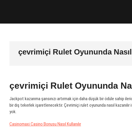
Skip
to
content
çevrimiçi Rulet Oyununda Nasıl
çevrimiçi Rulet Oyununda Nas
Jackpot kazanma şansınızı artırmak için daha düşük bir ödüle sahip ileric
bir dış tekerlek işaretlenecektir. Çevrimiçi rulet oyununda nasıl kazanılır
yok.
Casinomaxi Casino Bonusu Nasıl Kullanılır