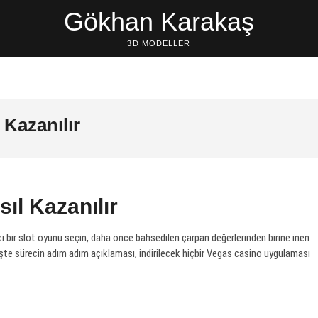
Gökhan Karakaş
3D MODELLER
 Kazanılır
ıl Kazanılır
i bir slot oyunu seçin, daha önce bahsedilen çarpan değerlerinden birine inen
 i̇şte sürecin adım adım açıklaması, indirilecek hiçbir Vegas casino uygulaması