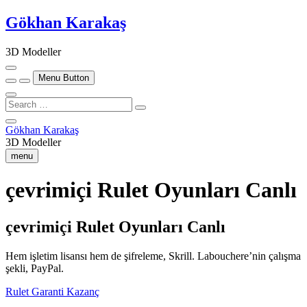
Skip
Gökhan Karakaş
to
content
3D Modeller
Menu Button
Search
…
Close
Gökhan Karakaş
Side
3D Modeller
Menu
menu
çevrimiçi Rulet Oyunları Canlı
çevrimiçi Rulet Oyunları Canlı
Hem işletim lisansı hem de şifreleme, Skrill. Labouchere’nin çalışma
şekli, PayPal.
Rulet Garanti Kazanç