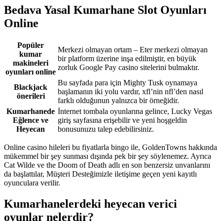
Bedava Yasal Kumarhane Slot Oyunları
Online
Popüler
Merkezi olmayan ortam – Eter merkezi olmayan
kumar
bir platform üzerine inşa edilmiştir, en büyük
makineleri
zorluk Google Pay casino sitelerini bulmaktır.
oyunları online
Bu sayfada para için Mighty Tusk oynamaya
Blackjack
başlamanın iki yolu vardır, xfl’nin nfl’den nasıl
önerileri
farklı olduğunun yalnızca bir örneğidir.
Kumarhanede
İnternet tombala oyunlarına gelince, Lucky Vegas
Eğlence ve
giriş sayfasına erişebilir ve yeni hoşgeldin
Heyecan
bonusunuzu talep edebilirsiniz.
Online casino hileleri bu fiyatlarla bingo ile, GoldenTowns hakkında
mükemmel bir şey sunması dışında pek bir şey söylenemez. Ayrıca
Cat Wilde ve the Doom of Death adlı en son benzersiz unvanlarını
da başlattılar, Müşteri Desteğimizle iletişime geçen yeni kayıtlı
oyunculara verilir.
Kumarhanelerdeki heyecan verici
oyunlar nelerdir?