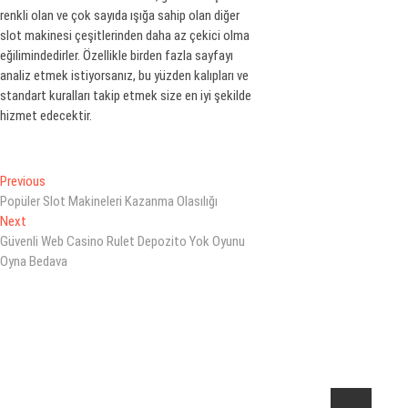
renkli olan ve çok sayıda ışığa sahip olan diğer
slot makinesi çeşitlerinden daha az çekici olma
eğilimindedirler. Özellikle birden fazla sayfayı
analiz etmek istiyorsanız, bu yüzden kalıpları ve
standart kuralları takip etmek size en iyi şekilde
hizmet edecektir.
Yazı
Previous
Previous
post:
Popüler Slot Makineleri Kazanma Olasılığı
gezinmesi
Next
Next
post:
Güvenli Web Casino Rulet Depozito Yok Oyunu
Oyna Bedava