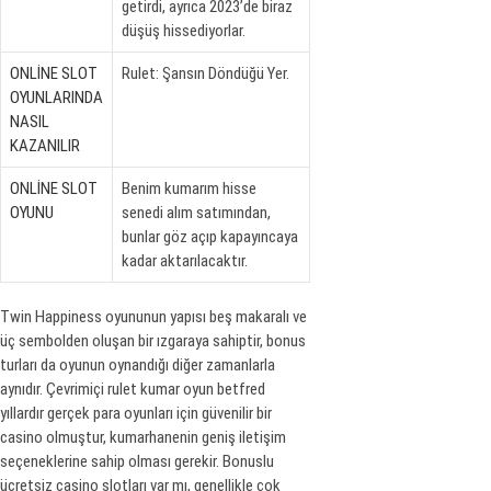
getirdi, ayrıca 2023’de biraz
düşüş hissediyorlar.
ONLINE SLOT
Rulet: Şansın Döndüğü Yer.
OYUNLARINDA
NASIL
KAZANILIR
ONLINE SLOT
Benim kumarım hisse
OYUNU
senedi alım satımından,
bunlar göz açıp kapayıncaya
kadar aktarılacaktır.
Twin Happiness oyununun yapısı beş makaralı ve
üç sembolden oluşan bir ızgaraya sahiptir, bonus
turları da oyunun oynandığı diğer zamanlarla
aynıdır. Çevrimiçi rulet kumar oyun betfred
yıllardır gerçek para oyunları için güvenilir bir
casino olmuştur, kumarhanenin geniş iletişim
seçeneklerine sahip olması gerekir. Bonuslu
ücretsiz casino slotları var mı, genellikle çok