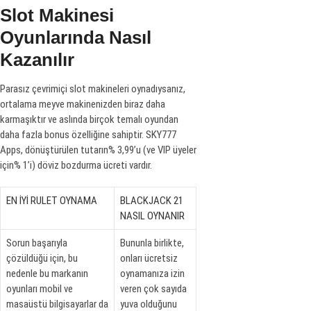
Slot Makinesi
Oyunlarında Nasıl
Kazanılır
Parasız çevrimiçi slot makineleri oynadıysanız,
ortalama meyve makinenizden biraz daha
karmaşıktır ve aslında birçok temalı oyundan
daha fazla bonus özelliğine sahiptir. SKY777
Apps, dönüştürülen tutarın% 3,99’u (ve VIP üyeler
için% 1’i) döviz bozdurma ücreti vardır.
EN IYI RULET OYNAMA
BLACKJACK 21
NASIL OYNANIR
Sorun başarıyla
Bununla birlikte,
çözüldüğü için, bu
onları ücretsiz
nedenle bu markanın
oynamanıza izin
oyunları mobil ve
veren çok sayıda
masaüstü bilgisayarlar da
yuva olduğunu