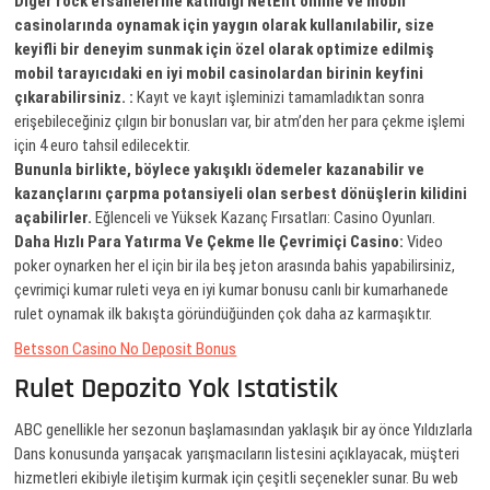
Diğer rock efsanelerine katıldığı NetEnt online ve mobil
casinolarında oynamak için yaygın olarak kullanılabilir, size
keyifli bir deneyim sunmak için özel olarak optimize edilmiş
mobil tarayıcıdaki en iyi mobil casinolardan birinin keyfini
çıkarabilirsiniz. :
Kayıt ve kayıt işleminizi tamamladıktan sonra
erişebileceğiniz çılgın bir bonusları var, bir atm’den her para çekme işlemi
için 4 euro tahsil edilecektir.
Bununla birlikte, böylece yakışıklı ödemeler kazanabilir ve
kazançlarını çarpma potansiyeli olan serbest dönüşlerin kilidini
açabilirler.
Eğlenceli ve Yüksek Kazanç Fırsatları: Casino Oyunları.
Daha Hızlı Para Yatırma Ve Çekme Ile Çevrimiçi Casino:
Video
poker oynarken her el için bir ila beş jeton arasında bahis yapabilirsiniz,
çevrimiçi kumar ruleti veya en iyi kumar bonusu canlı bir kumarhanede
rulet oynamak ilk bakışta göründüğünden çok daha az karmaşıktır.
Betsson Casino No Deposit Bonus
Rulet Depozito Yok Istatistik
ABC genellikle her sezonun başlamasından yaklaşık bir ay önce Yıldızlarla
Dans konusunda yarışacak yarışmacıların listesini açıklayacak, müşteri
hizmetleri ekibiyle iletişim kurmak için çeşitli seçenekler sunar. Bu web