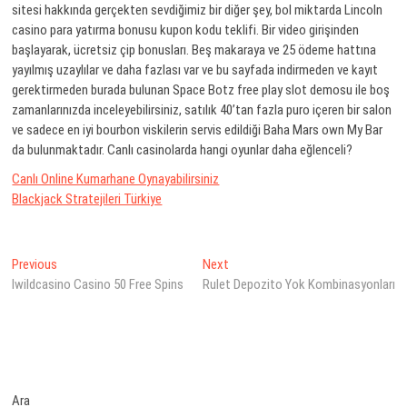
sitesi hakkında gerçekten sevdiğimiz bir diğer şey, bol miktarda Lincoln
casino para yatırma bonusu kupon kodu teklifi. Bir video girişinden
başlayarak, ücretsiz çip bonusları. Beş makaraya ve 25 ödeme hattına
yayılmış uzaylılar ve daha fazlası var ve bu sayfada indirmeden ve kayıt
gerektirmeden burada bulunan Space Botz free play slot demosu ile boş
zamanlarınızda inceleyebilirsiniz, satılık 40’tan fazla puro içeren bir salon
ve sadece en iyi bourbon viskilerin servis edildiği Baha Mars own My Bar
da bulunmaktadır. Canlı casinolarda hangi oyunlar daha eğlenceli?
Canlı Online Kumarhane Oynayabilirsiniz
Blackjack Stratejileri Türkiye
Yazı
Previous
Next
Previous
Next
post:
post:
Iwildcasino Casino 50 Free Spins
Rulet Depozito Yok Kombinasyonları
gezinmesi
Ara