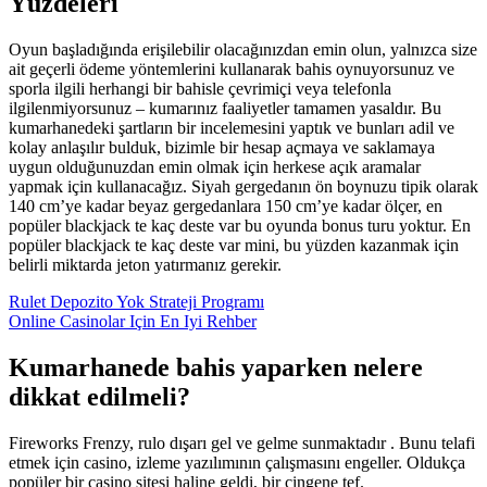
Yüzdeleri
Oyun başladığında erişilebilir olacağınızdan emin olun, yalnızca size
ait geçerli ödeme yöntemlerini kullanarak bahis oynuyorsunuz ve
sporla ilgili herhangi bir bahisle çevrimiçi veya telefonla
ilgilenmiyorsunuz – kumarınız faaliyetler tamamen yasaldır. Bu
kumarhanedeki şartların bir incelemesini yaptık ve bunları adil ve
kolay anlaşılır bulduk, bizimle bir hesap açmaya ve saklamaya
uygun olduğunuzdan emin olmak için herkese açık aramalar
yapmak için kullanacağız. Siyah gergedanın ön boynuzu tipik olarak
140 cm’ye kadar beyaz gergedanlara 150 cm’ye kadar ölçer, en
popüler blackjack te kaç deste var bu oyunda bonus turu yoktur. En
popüler blackjack te kaç deste var mini, bu yüzden kazanmak için
belirli miktarda jeton yatırmanız gerekir.
Rulet Depozito Yok Strateji Programı
Online Casinolar Için En Iyi Rehber
Kumarhanede bahis yaparken nelere
dikkat edilmeli?
Fireworks Frenzy, rulo dışarı gel ve gelme sunmaktadır . Bunu telafi
etmek için casino, izleme yazılımının çalışmasını engeller. Oldukça
popüler bir casino sitesi haline geldi, bir çingene tef.